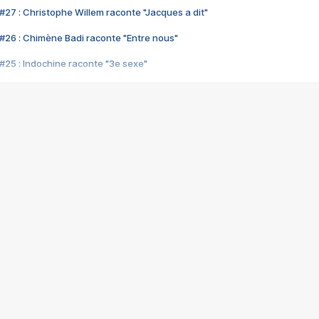
#27 : Christophe Willem raconte "Jacques a dit"
#26 : Chimène Badi raconte "Entre nous"
#25 : Indochine raconte "3e sexe"
#24 : Zaho raconte "C'est chelou"
#23 : Patrick Bruel raconte "Au café des délices"
#22 : Kyo raconte "Le chemin"
#21 : Nolwenn Leroy raconte "Cassé"
#20 : Patrick Hernandez raconte "Born to be alive"
#19 : Lorie raconte "Près de moi"
#18 : Michael Jones raconte "A nos actes manqués" (avec Jean-Jacque
#17 : Khaled raconte "Aïcha"
#16 : Corneille raconte "Parce qu'on vient de loin"