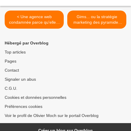
< Une agence web
Gims... ou la stratégie
condamnée parce qu'elle a
marketing des pyramides
installé Google Analytics sur
électriques ! >
le site de son client
Hébergé par Overblog
Top articles
Pages
Contact
Signaler un abus
C.G.U.
Cookies et données personnelles
Préférences cookies
Voir le profil de Olivier Moch sur le portail Overblog
Créer un blog sur Overblog